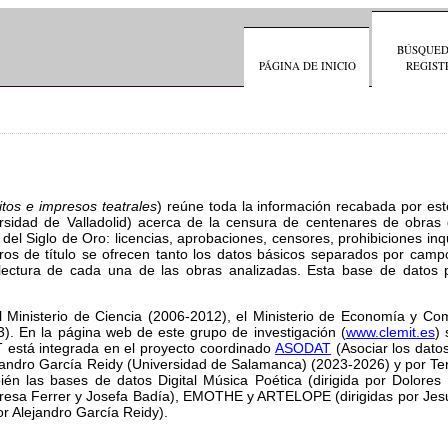
BÚSQUED
PÁGINA DE INICIO
REGIST
tos e impresos teatrales
) reúne toda la información recabada por es
versidad de Valladolid) acerca de la censura de centenares de obras
del Siglo de Oro: licencias, aprobaciones, censores, prohibiciones inqu
tros de título se ofrecen tanto los datos básicos separados por camp
e lectura de cada una de las obras analizadas. Esta base de datos 
l Ministerio de Ciencia (2006-2012), el Ministerio de Economía y Com
3). En la página web de este grupo de investigación (
www.clemit.es
)
T
está integrada en el proyecto coordinado
ASODAT
(Asociar los dato
lejandro García Reidy (Universidad de Salamanca) (2023-2026) y por Te
én las bases de datos Digital Música Poética (dirigida por Dolores
eresa Ferrer y Josefa Badía), EMOTHE y ARTELOPE (dirigidas por Jes
or Alejandro García Reidy).