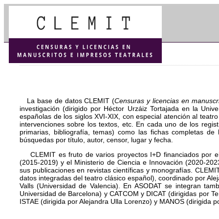
La base de datos
CLEMIT
(
Censuras y licencias en manuscri
investigación (dirigido por Héctor Urzáiz Tortajada en la Uni
españolas de los siglos XVI-XIX, con especial atención al teatro 
intervenciones sobre los textos, etc. En cada uno de los regis
primarias, bibliografía, temas) como las fichas completas d
búsquedas por título, autor, censor, lugar y fecha.
CLEMIT
es fruto de varios proyectos I+D financiados por e
(2015-2019) y el Ministerio de Ciencia e Innovación (2020-202
sus publicaciones en revistas científicas y monografías.
CLEMI
datos integradas del teatro clásico español), coordinado por A
Valls (Universidad de Valencia). En
ASODAT
se integran tambi
Universidad de Barcelona) y
CATCOM
y DICAT (dirigidas por T
ISTAE (dirigida por Alejandra Ulla Lorenzo) y MANOS (dirigida p