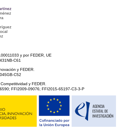
rtínez
iménez
ra
ríguez
rocal
nz
100011033 y por FEDER, UE
6431NB-C61
Innovación y FEDER.
04045GB-C52
 Competitividad y FEDER.
6590; FFI2009-09076; FFI2015-65197-C3-3-P